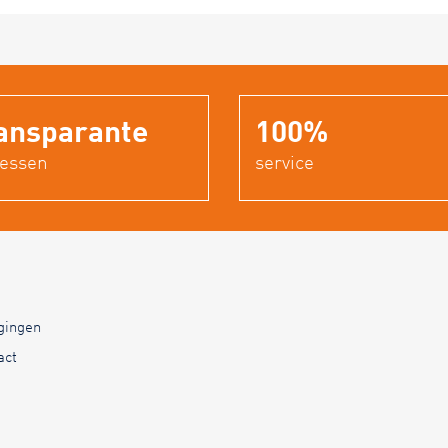
ansparante
100%
cessen
service
igingen
act