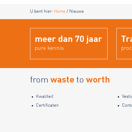
U bent hier:
Home
/
Nieuws
meer dan 70 jaar
Tr
pure kennis
pro
from
waste
to
worth
Kwaliteit
Vest
Certificaten
Cont