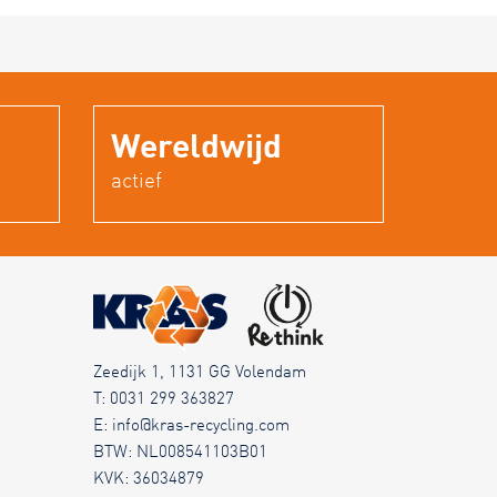
Wereldwijd
actief
Zeedijk 1, 1131 GG Volendam
T:
0031 299 363827
E:
info@kras-recycling.com
BTW: NL008541103B01
KVK: 36034879