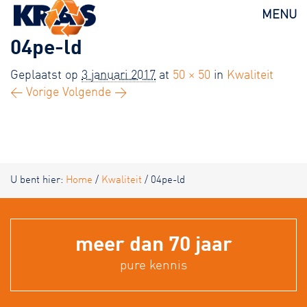
KRAS
MENU
04pe-ld
Geplaatst op
3 januari 2017
at
50 × 50
in
Kwaliteit
← Vorige
Volgende →
U bent hier:
Home
/
Kwaliteit
/
04pe-ld
meer dan 70 jaar
pure kennis