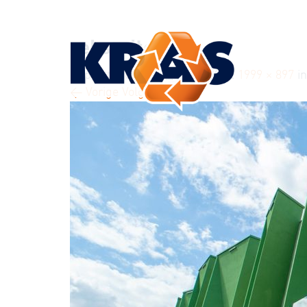
KRAS
reks-site-8
Geplaatst op
4 februari 2020
at
1999 × 897
i
← Vorige
Volgende →