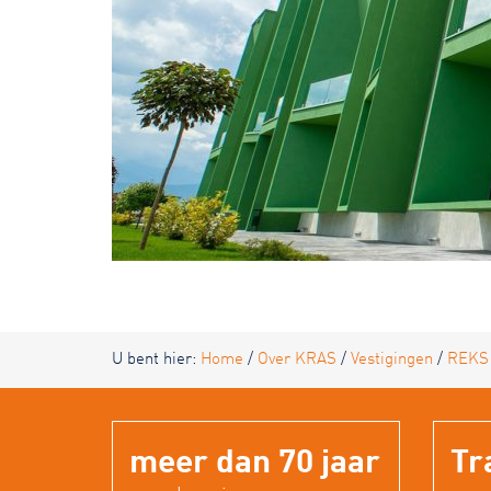
U bent hier:
Home
/
Over KRAS
/
Vestigingen
/
REKS
meer dan 70 jaar
Tr