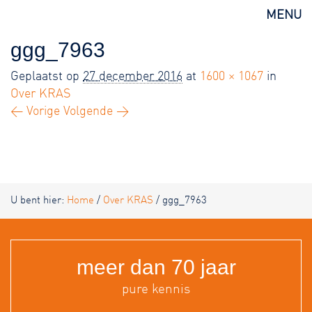
KRAS
MENU
ggg_7963
Geplaatst op
27 december 2016
at
1600 × 1067
in
Over KRAS
← Vorige
Volgende →
U bent hier:
Home
/
Over KRAS
/
ggg_7963
meer dan 70 jaar
pure kennis