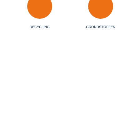
RECYCLING
GRONDSTOFFEN
afvalstromen papier,
n bedrijven in Europa. Van
eerd afvalmanagement aan
lbak. Inmiddels zijn we
ed.