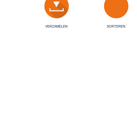
VERZAMELEN
SORTEREN
Kras
Over
KRAS verzamelt, verwerkt en verhandelt de 
karton, folies en kunststoffen voor honderde
volledige service in de vorm van gedetach
de bron tot het plaatsen van een enkele afva
meer dan zeventig jaar specialist op dit gebi