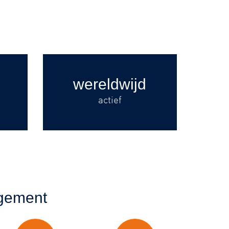
wereldwijd
actief
agement