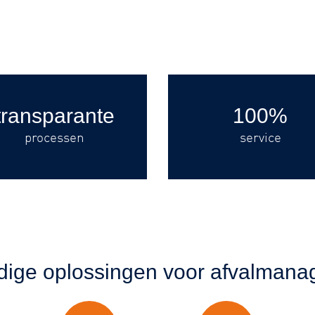
transparante
100%
processen
service
ige oplossingen voor afvalman